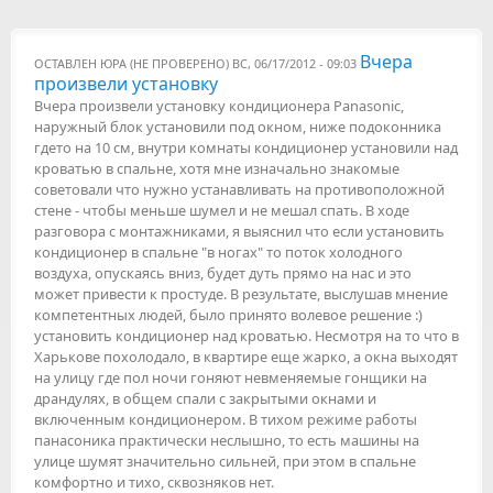
Вчера
ОСТАВЛЕН
ЮРА (НЕ ПРОВЕРЕНО)
ВС, 06/17/2012 - 09:03
произвели установку
Вчера произвели установку кондиционера Panasonic,
наружный блок установили под окном, ниже подоконника
гдето на 10 см, внутри комнаты кондиционер установили над
кроватью в спальне, хотя мне изначально знакомые
советовали что нужно устанавливать на противоположной
стене - чтобы меньше шумел и не мешал спать. В ходе
разговора с монтажниками, я выяснил что если установить
кондиционер в спальне "в ногах" то поток холодного
воздуха, опускаясь вниз, будет дуть прямо на нас и это
может привести к простуде. В результате, выслушав мнение
компетентных людей, было принято волевое решение :)
установить кондиционер над кроватью. Несмотря на то что в
Харькове похолодало, в квартире еще жарко, а окна выходят
на улицу где пол ночи гоняют невменяемые гонщики на
драндулях, в общем спали с закрытыми окнами и
включенным кондиционером. В тихом режиме работы
панасоника практически неслышно, то есть машины на
улице шумят значительно сильней, при этом в спальне
комфортно и тихо, сквозняков нет.