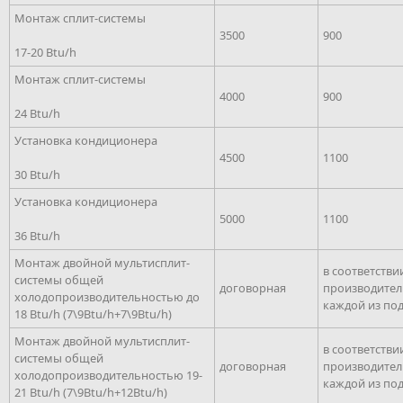
Монтаж сплит-системы
3500
900
17-20 Btu/h
Монтаж сплит-системы
4000
900
24 Btu/h
Установка кондиционера
4500
1100
30 Btu/h
Установка кондиционера
5000
1100
36 Btu/h
Монтаж двойной мультисплит-
в соответстви
системы общей
договорная
производите
холодопроизводительностью до
каждой из по
18 Btu/h (7\9Btu/h+7\9Btu/h)
Монтаж двойной мультисплит-
в соответстви
системы общей
договорная
производите
холодопроизводительностью 19-
каждой из по
21 Btu/h (7\9Btu/h+12Btu/h)