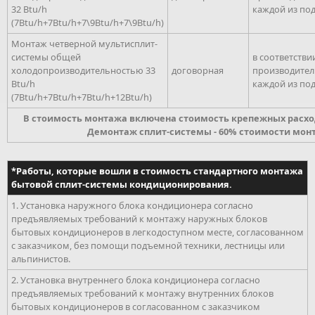
32 Btu/h
каждой из по
(7Btu/h+7Btu/h+7\9Btu/h+7\9Btu/h)
Монтаж четверной мультисплит-
системы общей
в соответстви
холодопроизводительностью 33
договорная
производите
Btu/h
каждой из по
(7Btu/h+7Btu/h+7Btu/h+12Btu/h)
В стоимость монтажа включена стоимость крепежных расх
Демонтаж сплит-системы - 60% стоимости мон
*Работы, которые вошли в стоимость стандартного монтажа
бытовой сплит-системы кондиционирования.
1. Установка наружного блока кондиционера согласно
предъявляемых требований к монтажу наружных блоков
бытовых кондиционеров в легкодоступном месте, согласованном
с заказчиком, без помощи подъемной техники, лестницы или
альпинистов.
2. Установка внутреннего блока кондиционера согласно
предъявляемых требований к монтажу внутренних блоков
бытовых кондиционеров в согласованном с заказчиком