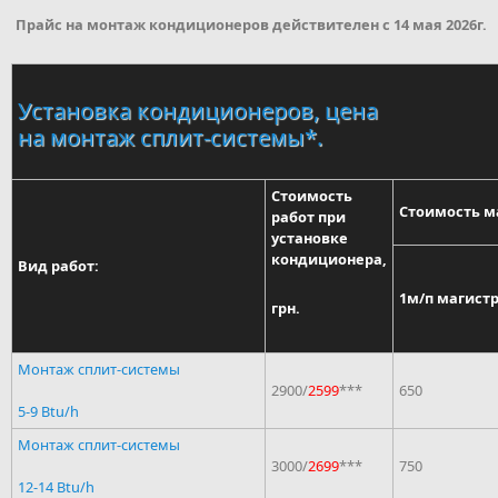
Прайс на монтаж кондиционеров действителен с 14 мая 2026г.
Установка кондиционеров, цена
на монтаж сплит-системы*.
Стоимость
Стоимость м
работ при
установке
кондиционера,
Вид работ:
1м/п магист
грн.
Монтаж сплит-системы
2900/
2599
***
650
5-9 Btu/h
Монтаж сплит-системы
3000/
2699
***
750
12-14 Btu/h