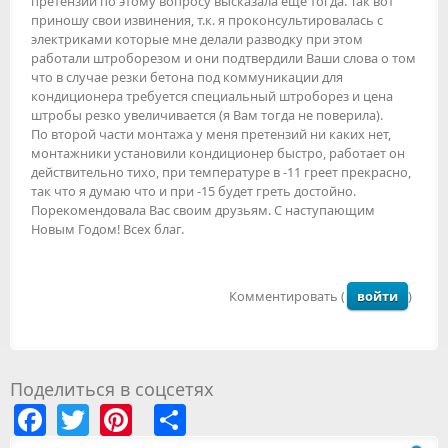
претензии по этому вопросу высказала еще тогда. Так вот
приношу свои извинения, т.к. я проконсультировалась с
электриками которые мне делали разводку при этом
работали штроборезом и они подтвердили Ваши слова о том
что в случае резки бетона под коммуникации для
кондиционера требуется специальный штроборез и цена
штробы резко увеличивается (я Вам тогда не поверила).
По второй части монтажа у меня претензий ни каких нет,
монтажники установили кондиционер быстро, работает он
действительно тихо, при температуре в -11 греет прекрасно,
так что я думаю что и при -15 будет греть достойно.
Порекомендовала Вас своим друзьям. С наступающим
Новым Годом! Всех благ.
Комментировать (
войти
)
Поделиться в соцсетях
Facebook
Twitter
Pinterest
Share