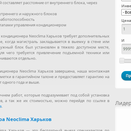
 составляет расстояние от внутреннего блока, через
Инве
нутреннего и наружного блоков
 работоспособность
Цена
этапами управления кондиционером
ка кондиционера Neoclima Харьков требует дополнительных
И
е, когда магистраль закладывается в выемку в стене или
ружный блок был установлен в тяжело доступном месте,
для чего требуется привлечение подъемной техники или
ачиваются отдельно.
ндиционера Neoclima Харьков завершена, наша монтажная
метки в гарантийном талоне и предоставляет гарантию на
 одного года и выше.
чнем работ, которые подразумевает под собой установка
в, а так же их стоимостью, можно перейдя по ссылке в
Лиде
в
.
а Neoclima Харьков
lima Харьков — это бесплатный выезд специалистов по