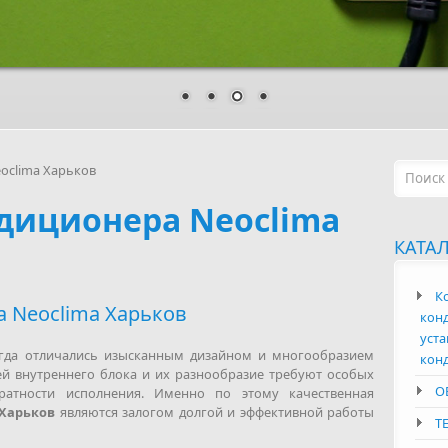
Форм
oclima Харьков
диционера Neoclima
КАТА
К
 Neoclima Харьков
конд
уста
егда отличались изысканным дизайном и многообразием
кон
ей внутреннего блока и их разнообразие требуют особых
О
ратности исполнения. Именно по этому качественная
 Харьков
являются залогом долгой и эффективной работы
Т