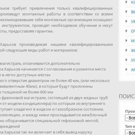
К
рьков
требует привлечения только квалифицированных
В
произведут монтажные работы в соответствии со всеми
рекомендовавшие себя монтажные организации оснащают
У
 инструментом, проводят необходимое обучение и несут
ты, предоставляя гарантии.
О
М
a Харьков производимая нашими квалифицированными
ой следующие виды работ и материалов:
Ф
У
 магистраль оплачиваются дополнительно
a Харьков начинается с согласования и разметки места
А
 в легко доступных местах
ого отверстие диаметром не более 40 мм, (или несколько
вивалентным 40мм), в которые будут проложены
 толщиной не более 600 мм
ПОИС
а фреоновой магистрали, состоящей из двух медных труб
и от модели кондиционера) по которым из внутреннего
тупает хладагент в жидком и газообразном состоянии.
Прои
лоизоляцию, и между ними прокладывается межблочный
отно оборачивается специальной тефлоновой лентой,
Тип 
вреждений
a Харьков так же включает в себя вывод наружу