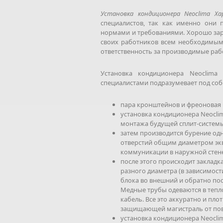
Установка кондиционера Neoclima Ха
специалистов, так как именно они 
нормами и требованиями. Хорошо за
своих работников всем необходимым
ответственность за производимые рабо
Установка кондиционера Neoclim
специалистами подразумевает под соб
пара кронштейнов и фреоновая
установка кондиционера Neoclim
монтажа будущей сплит-системы
затем производится бурение одн
отверстий общим диаметром эк
коммуникации в наружной стене
после этого происходит закладк
разного диаметра (в зависимост
блока во внешний и обратно пос
Медные трубы одеваются в теп
кабель. Все это аккуратно и пл
защищающей магистраль от по
установка кондиционера Neoclim