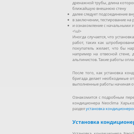
дренажной трубы, длина которой
ближайшую внешнюю стену
далее следует подсоединение в
в заключении, тестирование на
и ознакомление с начальными 
<\ul>
Иногда случается, что установ
работ, таких как штробировани
покупатель желает, что бы на
например на отвесной стене, 
альпинистов. Такие работы опл
После того, как установка ко
бригада делает необходимые от
выполненные работы начиная от
Ознакомится с подробным пере
кондиционера Neoclima Харько
раздел
установка кондиционеро
Установка кондиционер
Установка кондиционера Neoc