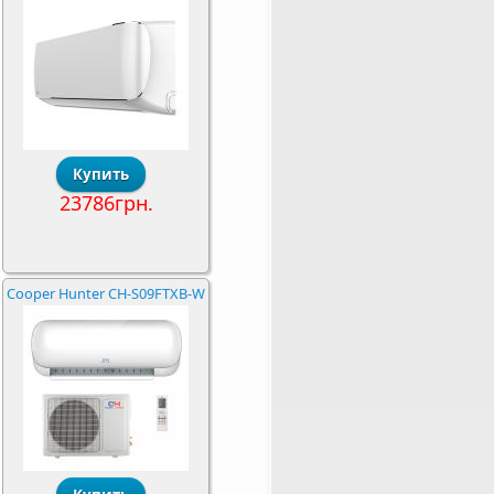
23786грн.
Cooper Hunter CH-S09FTXB-W