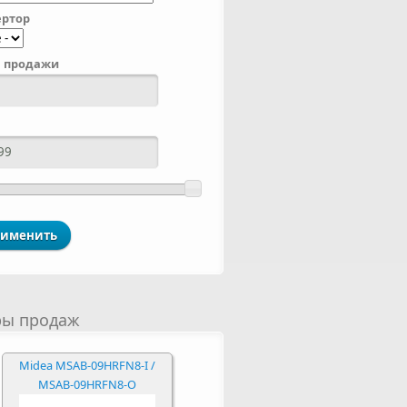
ртор
 продажи
ры продаж
Midea MSAB-09HRFN8-I /
MSAB-09HRFN8-O