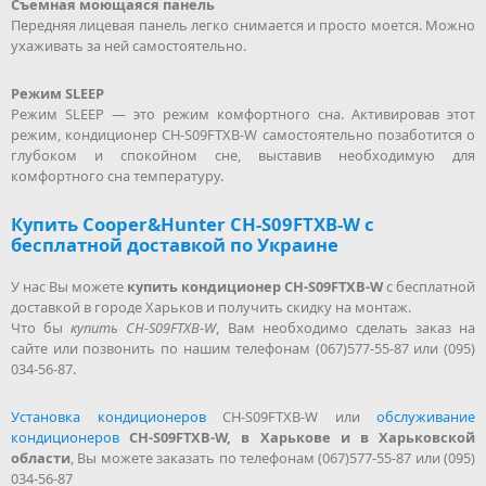
Съемная моющаяся панель
Передняя лицевая панель легко снимается и просто моется. Можно
ухаживать за ней самостоятельно.
Режим SLЕЕР
Режим SLЕЕР — это режим комфортного сна. Активировав этот
режим, кондиционер CH-S09FTXB-W самостоятельно позаботится о
глубоком и спокойном сне, выставив необходимую для
комфортного сна температуру.
Купить Cooper&Hunter CH-S09FTXB-W с
бесплатной доставкой по Украине
У нас Вы можете
купить кондиционер CH-S09FTXB-W
с бесплатной
доставкой в городе Харьков и получить скидку на монтаж.
Что бы
купить CH-S09FTXB-W
, Вам необходимо сделать заказ на
сайте или позвонить по нашим телефонам (067)577-55-87 или (095)
034-56-87.
Установка кондиционеров
CH-S09FTXB-W или
обслуживание
кондиционеров
CH-S09FTXB-W, в Харькове и в Харьковской
области
, Вы можете заказать по телефонам (067)577-55-87 или (095)
034-56-87