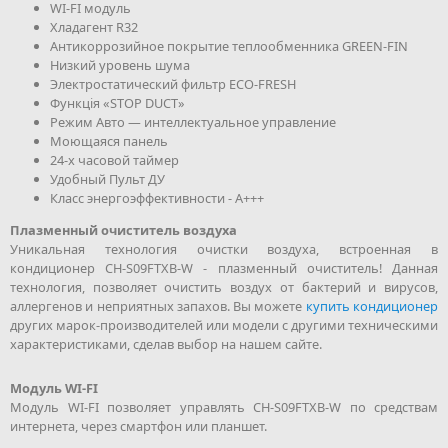
WI-FI модуль
Хладагент R32
Антикоррозийное покрытие теплообменника GREEN-FIN
Низкий уровень шума
Электростатический фильтр ECO-FRESH
Функція «STOP DUCT»
Режим Авто — интеллектуальное управление
Моющаяся панель
24-х часовой таймер
Удобный Пульт ДУ
Класс энергоэффективности - А+++
Плазменный очиститель воздуха
Уникальная технология очистки воздуха, встроенная в
кондиционер CH-S09FTXB-W - плазменный очиститель! Данная
технология, позволяет очистить воздух от бактерий и вирусов,
аллергенов и неприятных запахов. Вы можете
купить кондиционер
других марок-производителей или модели с другими техническими
характеристиками, сделав выбор на нашем сайте.
Модуль WI-FI
Модуль WI-FI позволяет управлять CH-S09FTXB-W по средствам
интернета, через смартфон или планшет.