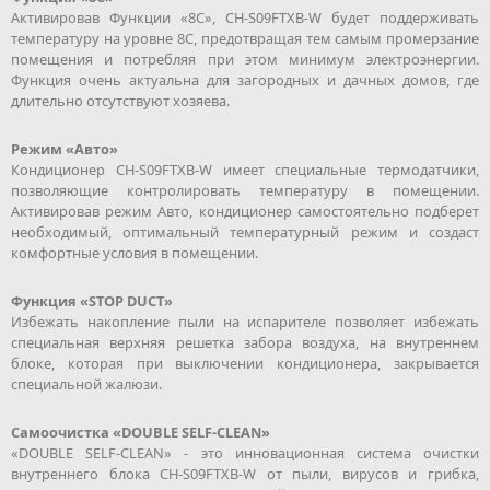
Активировав Функции «8С», CH-S09FTXB-W будет поддерживать
температуру на уровне 8С, предотвращая тем самым промерзание
помещения и потребляя при этом минимум электроэнергии.
Функция очень актуальна для загородных и дачных домов, где
длительно отсутствуют хозяева.
Режим «Авто»
Кондиционер CH-S09FTXB-W имеет специальные термодатчики,
позволяющие контролировать температуру в помещении.
Активировав режим Авто, кондиционер самостоятельно подберет
необходимый, оптимальный температурный режим и создаст
комфортные условия в помещении.
Функция «STOP DUCT»
Избежать накопление пыли на испарителе позволяет избежать
специальная верхняя решетка забора воздуха, на внутреннем
блоке, которая при выключении кондиционера, закрывается
специальной жалюзи.
Самоочистка «DOUBLE SELF-CLEAN»
«DOUBLE SELF-CLEAN» - это инновационная система очистки
внутреннего блока CH-S09FTXB-W от пыли, вирусов и грибка,