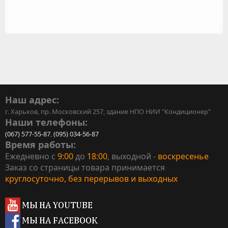
Наш адрес:
г. Харьков, пр. Московский 257, здание НПО НИИ "Кондиционер"
Наши телефоны:
(067) 577-55-87
,
(095) 034-56-87
Время работы:
Ежедневно с
9:00
до
18:00
, выходной -
воскресенье
Заказ со страницы товара принимается
круглосуточно, без перерывов и выходных