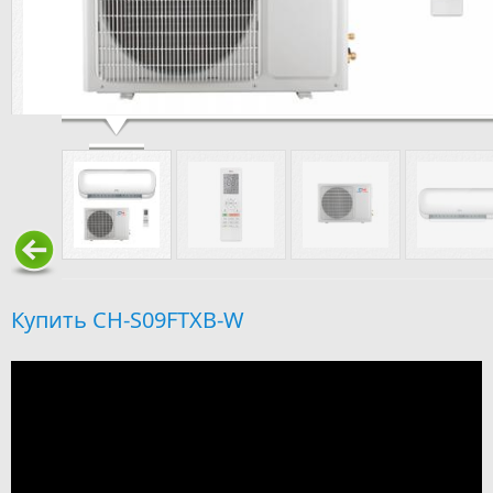
Cooper Hunter CH-S09FTXB-W
Купить CH-S09FTXB-W