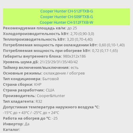
Cooper Hunter CH-S12FTXB-G
Cooper Hunter CH-S09FTXB-G
Cooper Hunter CH-S12FTXB-W
Рекомендуемая площадь кв/м:
до 25
Холодопроизводительность kВт:
2,70 (0,90-3,0)
Теплопроизводительность kВт:
3,20 (0,70-4,40)
Потребляемая мощность при охлаждении kВт:
0,60 (0,10-1,40)
Потребляемая мощность при обогреве kВт:
0,72 (0,17-1,65)
Габариты внутреннего блока:
980х312х186
Уровень шума дБ:
21/23/29/31/35/40/42
Таймер включения/выключения:
есть
Основные режимы:
охлаждение / обогрев
Тип кондиционера:
Бытовой
Страна сборки:
КНР
Страна разработчик:
США
Производитель:
Cooper&Hunter
Тип хладагента:
R32
Допустимая температура наружного воздуха °С:
-15°C до + 43°C / -25°C до + 24°C
Работа на обогрев до °С:
-25
Инвертор:
Да
Каталог: