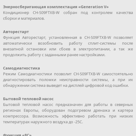
Энерносберигающая комплектация «Generation V»
Кондиционер CH-S09FTXB-W собран под контролем качества
сборки и материалов.
Авторестарт
Функция Авторестарт, установленная в CH-S09FTXB-W позволяет
автоматически возобновить работу сплит-системы после
внезапной остановки или сбоев в электропитании, а так же
продолжить работу с заданными ранее настройками.
Самодиагностика
Режим Самодиагностики позволит CH-S09FTXB-W самостоятельно
диагностировать поломки неисправности системы, а при их
обнаружении система выведет на дисплей цифровой код ошибки.
Бытовой тепловой насос
Бытовой тепловой насос предназначен для работы в северных
регионах Европы, оборудован подогревом дренажа и картера
компрессора. Возможность эффективно работать при низких
температурах наружного воздуха до -25С.
Функция «8С»