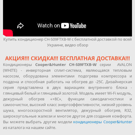
Купить кондиционер CH-S09FTXB-W с бесплатной доставкой по всей
Украине, видео обзор
АКЦИЯ!!! СКИДКА!!! БЕСПЛАТНАЯ ДОСТАВКА!!!
Кондиционеры
Cooper&Hunter CH-S09FTXB-W
серии AVALON
(WHITE) - инверторная сплит-система, являющаяся тепловым
насосом, оборудована элементами подогрева компрессора и
поддона и способная работать на обогрев до -25С. Дизайнерская
серия представлена в двух вариациях внутреннего блока -
глянцевый белый и глянцевый золотой. Модель имеет Wi-Fi модуль,
дежурный обогрев «+8С», функции самодиагностики и
самоочистки, высокий класс энергоэффективности, низкий уровень
шума, многоскоростной вентилятор, дежурный обогрев, R32,
широкоугольные жалюзи и многое другое для создания комфорта.
Вы можете выбрать другие модели
кондиционеры Cooper&Hunter
из каталога на нашем сайте.