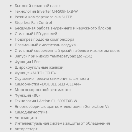
Бытовой тепловой насос
Технология Inverter CH-S09FTXB-W
Режим комфортного сна SLЕЕР
Step-less Fan Control
Бесшумная работа внуреннего и наружного блоков
Стильный LED-дисплей
Подогрев поддона компрессора
Плазменный очиститель воздуха
Стильный современный дизайн в белом и золотом цвете
Запуск при низких температурах (до -25С)
Функция I-Feel
Широкоугольные жалюзи
Функція «AUTO LIGHT»
Осушение - режим снижения влажности
Самоочистка «DOUBLE SELF-CLEAN»
Многоскоростной вентилятор
Функция «8С»
Технология I-Action CH-S09FTXB-W
Энерносберигающая комплектация «Generation V»
Самодиагностика
Автозащита
Интеллектуальная система защиты от обледенения
Авторестарт