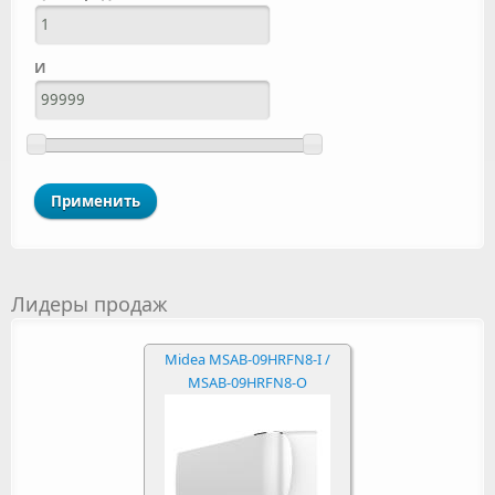
И
Лидеры продаж
Midea MSAB-09HRFN8-I /
MSAB-09HRFN8-O