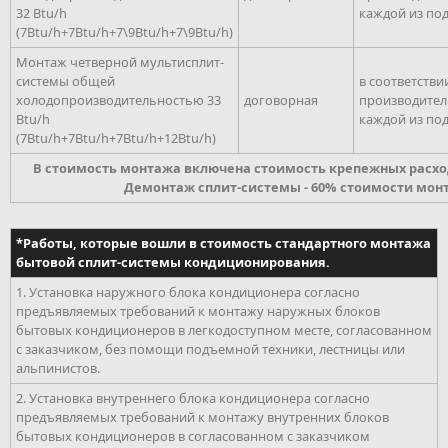
32 Btu/h
каждой из по
(7Btu/h+7Btu/h+7\9Btu/h+7\9Btu/h)
Монтаж четверной мультисплит-
системы общей
в соответстви
холодопроизводительностью 33
договорная
производите
Btu/h
каждой из по
(7Btu/h+7Btu/h+7Btu/h+12Btu/h)
В стоимость монтажа включена стоимость крепежных расх
Демонтаж сплит-системы - 60% стоимости мон
*Работы, которые вошли в стоимость стандартного монтажа
бытовой сплит-системы кондиционирования.
1. Установка наружного блока кондиционера согласно
предъявляемых требований к монтажу наружных блоков
бытовых кондиционеров в легкодоступном месте, согласованном
с заказчиком, без помощи подъемной техники, лестницы или
альпинистов.
2. Установка внутреннего блока кондиционера согласно
предъявляемых требований к монтажу внутренних блоков
бытовых кондиционеров в согласованном с заказчиком