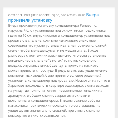
Вчера
ОСТАВЛЕН
ЮРА (НЕ ПРОВЕРЕНО)
ВС, 06/17/2012 - 09:03
произвели установку
Вчера произвели установку кондиционера Panasonic,
наружный блок установили под окном, ниже подоконника
гдето на 10 см, внутри комнаты кондиционер установили над
кроватью в спальне, хотя мне изначально знакомые
советовали что нужно устанавливать на противоположной
стене - чтобы меньше шумел и не мешал спать. В ходе
разговора с монтажниками, я выяснил что если установить
кондиционер в спальне "в ногах" то поток холодного
воздуха, опускаясь вниз, будет дуть прямо на нас и это
может привести к простуде. В результате, выслушав мнение
компетентных людей, было принято волевое решение :)
установить кондиционер над кроватью. Несмотря на то что в
Харькове похолодало, в квартире еще жарко, а окна выходят
на улицу где пол ночи гоняют невменяемые гонщики на
драндулях, в общем спали с закрытыми окнами и
включенным кондиционером. В тихом режиме работы
панасоника практически неслышно, то есть машины на
улице шумят значительно сильней, при этом в спальне
комфортно и тихо, сквозняков нет.