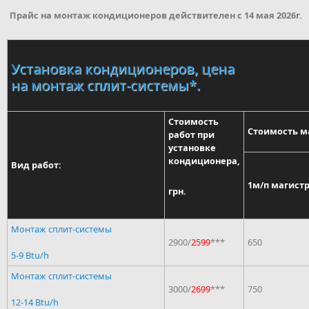
Прайс на монтаж кондиционеров действителен с 14 мая 2026г.
Установка кондиционеров, цена
на монтаж сплит-системы*.
Стоимость
Стоимость м
работ при
установке
кондиционера,
Вид работ:
1м/п магист
грн.
Монтаж сплит-системы
2900/
2599
***
650
5-9 Btu/h
Монтаж сплит-системы
3000/
2699
***
750
12-14 Btu/h