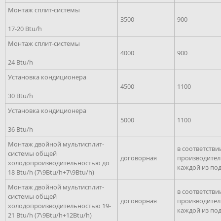
Монтаж сплит-системы
3500
900
17-20 Btu/h
Монтаж сплит-системы
4000
900
24 Btu/h
Установка кондиционера
4500
1100
30 Btu/h
Установка кондиционера
5000
1100
36 Btu/h
Монтаж двойной мультисплит-
в соответстви
системы общей
договорная
производите
холодопроизводительностью до
каждой из по
18 Btu/h (7\9Btu/h+7\9Btu/h)
Монтаж двойной мультисплит-
в соответстви
системы общей
договорная
производите
холодопроизводительностью 19-
каждой из по
21 Btu/h (7\9Btu/h+12Btu/h)