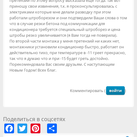
претензии по этому вопросу высказала еще тогда. Так вот
приношу свои извинения, т.к. я проконсультировалась с
электриками которые мне делали разводку при этом
работали штроборезом и они подтвердили Ваши слова о том
что в случае резки бетона под коммуникации для
кондиционера требуется специальный штроборез и цена
штробы резко увеличивается (я Вам тогда не поверила).
По второй части монтажа у меня претензий ни каких нет,
монтажники установили кондиционер быстро, работает он
действительно тихо, при температуре в -11 греет прекрасно,
так что я думаю что и при -15 будет греть достойно.
Порекомендовала Вас своим друзьям. С наступающим
Новым Годом! Всех благ.
Комментировать (
войти
)
Поделиться в соцсетях
Facebook
Twitter
Pinterest
Share