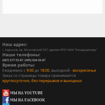
Наш адрес:
г. Харьков, пр. Московский 257, здание НПО НИИ "Кондиционер"
Наши телефоны:
(067) 577-55-87
,
(095) 034-56-87
Время работы:
Ежедневно с
9:00
до
18:00
, выходной -
воскресенье
Заказ со страницы товара принимается
круглосуточно, без перерывов и выходных