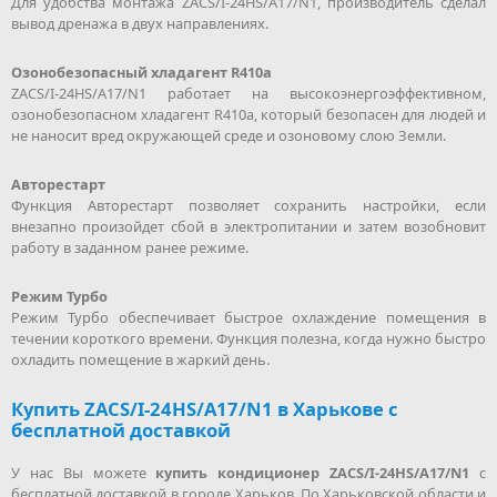
Для удобства монтажа ZACS/I-24HS/A17/N1, производитель сделал
вывод дренажа в двух направлениях.
Озонобезопасный хладагент R410a
ZACS/I-24HS/A17/N1 работает на высокоэнергоэффективном,
озонобезопасном хладагент R410a, который безопасен для людей и
не наносит вред окружающей среде и озоновому слою Земли.
Авторестарт
Функция Авторестарт позволяет сохранить настройки, если
внезапно произойдет сбой в электропитании и затем возобновит
работу в заданном ранее режиме.
Режим Турбо
Режим Турбо обеспечивает быстрое охлаждение помещения в
течении короткого времени. Функция полезна, когда нужно быстро
охладить помещение в жаркий день.
Купить ZACS/I-24HS/A17/N1 в Харькове с
бесплатной доставкой
У нас Вы можете
купить кондиционер ZACS/I-24HS/A17/N1
с
бесплатной доставкой в городе Харьков. По Харьковской области и