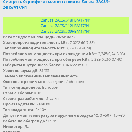
Смотреть Сертификат соответствия на Zanussi ZACS/I-
24HS/A17/N1
Zanussi ZACS/I-18HS/A17/N1
Zanussi ZACS/I-12HS/A17/N1
Zanussi ZACS/I-09HS/A17/N1
Рекомендуемая площадь кв/м:
до 58
Холодопроизводительность kВт:
7,02(2,66-7,88)
Теплопроизводительность kВт:
7,32(1,61-8,78)
Потребляемая мощность при охлаждении kВт:
2,345(0,24-3,03)
Потребляемая мощность при обогреве kВт:
2,283(0,260-3,140)
Габариты внутреннего блока:
1040х220х327
Уровень шума дБ:
31/55
Таймер включения/выключения:
есть
Основные режимы:
охлаждение / обогрев
Тип кондиционера:
Бытовой
Страна сборки:
КНР
Страна разработчик:
Италия
Производитель:
Zanussi
Тип хладагента:
R410A
Допустимая температура наружного воздуха °С:
0 +50 / -15 +30
Работа на обогрев до °С:
-15
Инвертор:
Да
Каталог: