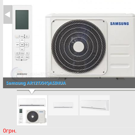
Samsung AR12TXHQASINUA
0грн.