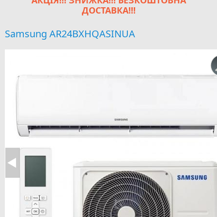
АКЦІЯ!!! ЗНИЖКА!!! БЕЗКОШТОВНА
ДОСТАВКА!!!
Samsung AR24BXHQASINUA