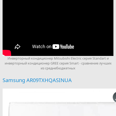
Инверторный кондиционер Mitsubishi Electric серия Standart и
инверторный кондиционер GREE серия Smart - сравнение лучших
из среднебюджетных
Samsung AR09TXHQASINUA