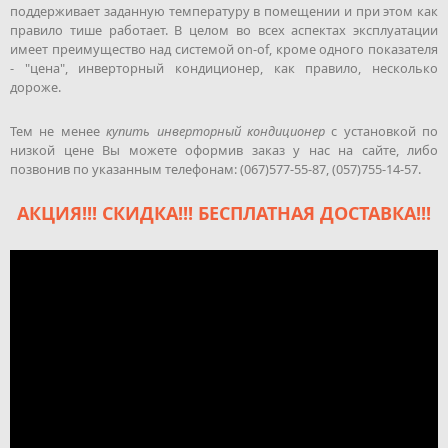
поддерживает заданную температуру в помещении и при этом как
правило тише работает. В целом во всех аспектах эксплуатации
имеет преимущество над системой on-of, кроме одного показателя
- "цена", инверторный кондиционер, как правило, несколько
дороже.
Тем не менее
купить инверторный кондиционер
с установкой по
низкой цене Вы можете оформив заказ у нас на сайте, либо
позвонив по указанным телефонам: (067)577-55-87, (057)755-14-57.
АКЦИЯ!!! СКИДКА!!! БЕСПЛАТНАЯ ДОСТАВКА!!!