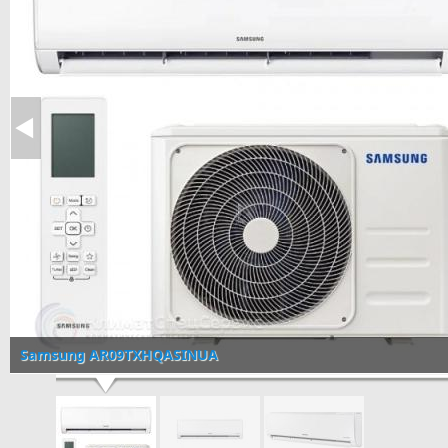
Samsung AR09TXHQASINUA