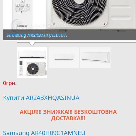
Samsung AR24BXHQASINUA
0грн.
Купити AR24BXHQASINUA
АКЦІЯ!!! ЗНИЖКА!!! БЕЗКОШТОВНА
ДОСТАВКА!!!
Samsung AR40H09C1AMNEU