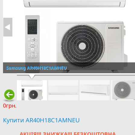
Samsung AR40H18C1AMNEU
0грн.
Купити AR40H18C1AMNEU
АКЦІЯ!!! ЗНИЖКА!!! БЕЗКОШТОВНА