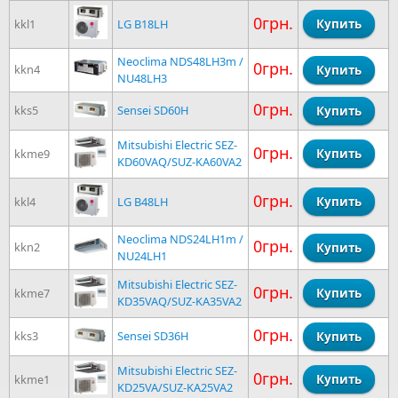
0грн.
kkl1
LG B18LH
Neoclima NDS48LH3m /
0грн.
kkn4
NU48LH3
0грн.
kks5
Sensei SD60H
Mitsubishi Electric SEZ-
0грн.
kkme9
KD60VAQ/SUZ-KA60VA2
0грн.
kkl4
LG B48LH
Neoclima NDS24LH1m /
0грн.
kkn2
NU24LH1
Mitsubishi Electric SEZ-
0грн.
kkme7
KD35VAQ/SUZ-KA35VA2
0грн.
kks3
Sensei SD36H
Mitsubishi Electric SEZ-
0грн.
kkme1
KD25VA/SUZ-KA25VA2