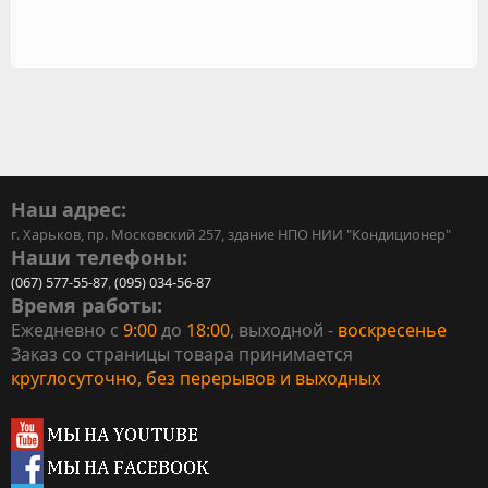
Наш адрес:
г. Харьков, пр. Московский 257, здание НПО НИИ "Кондиционер"
Наши телефоны:
(067) 577-55-87
,
(095) 034-56-87
Время работы:
Ежедневно с
9:00
до
18:00
, выходной -
воскресенье
Заказ со страницы товара принимается
круглосуточно, без перерывов и выходных