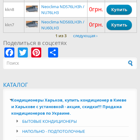
Neoclima NDS76LH3h /
0грн.
kkn8
NU76LH3
Neoclima NDS60LH3h /
0грн.
kkn7
NU60LH3
1 из 3
следующая ›
Поделиться в соцсетях
Facebook
Twitter
Pinterest
Share
Форма поиска
КАТАЛОГ
Кондиционеры Харьков, купить кондиционер в Киеве
и Харькове с установкой - акция, скидки!!! Продажа
кондиционеров по Украине.
БЫТОВЫЕ КОНДИЦИОНЕРЫ
НАПОЛЬНО - ПОДПОТОЛОЧНЫЕ