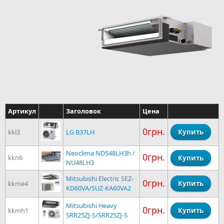
Артикул
Заголовок
Цена
0грн.
kkl3
LG B37LH
Neoclima NDS48LH3h /
0грн.
kkn6
NU48LH3
Mitsubishi Electric SEZ-
0грн.
kkme4
KD60VA/SUZ-KA60VA2
Mitsubishi Heavy
0грн.
kkmh1
SRR25ZJ-S/SRR25ZJ-S