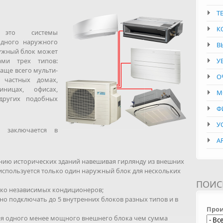
Т
К
это системы
одного наружного
В
ружный блок может
ами трех типов:
У
аще всего мульти-
О
 частных домах,
иницах, офисах,
М
 других подобных
Ф
У
м заключается в
А
нию исторических зданий навешивая гирлянду из внешних
к используется только один наружный блок для нескольких
ПОИС
ько независимых кондиционеров;
о подключать до 5 внутренних блоков разных типов и в
Прои
ия одного менее мощного внешнего блока чем сумма