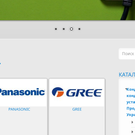
Форм
Т
КАТА
Кон
кон
уста
Про
PANASONIC
GREE
Укр