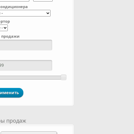
кондиционера
ртор
 продажи
ры продаж