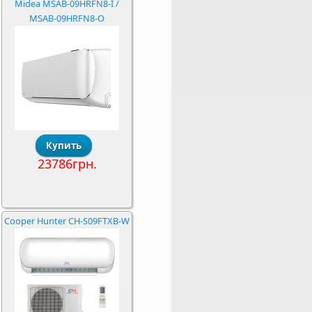
Midea MSAB-09HRFN8-I /
MSAB-09HRFN8-O
23786грн.
Cooper Hunter CH-S09FTXB-W