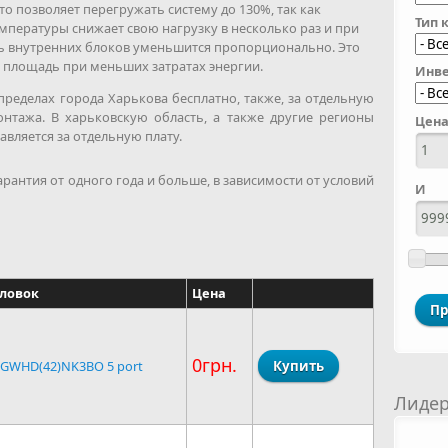
о позволяет перегружать систему до 130%, так как
Тип 
мпературы снижает свою нагрузку в несколько раз и при
 внутренних блоков уменьшится пропорционально. Это
 площадь при меньших затратах энергии.
Инве
пределах города Харькова бесплатно, также, за отдельную
монтажа. В харьковскую область, а также другие регионы
Цена
вляется за отдельную плату.
арантия от одного года и больше, в зависимости от условий
И
оловок
Цена
0грн.
 GWHD(42)NK3BO 5 port
Лиде