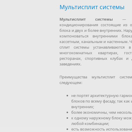
Мультисплит системы
Мультисплит системы
— 
кондиционирования состоящие из 
блока и двух и более внутренних. На
компоноваться внутренними блок
кассетным, канальным и настенным. Ч
сплит системы устанавливаются в
многокомнатных квартирах, гост
ресторанах, спортивных клубах и
заведениях.
Преимущества мультисплит систе
следующем:
не портят архитектурную гармо
блоков по всему фасаду, так ка
внутренних;
более экономичны, чем нескол
к одному наружному блоку можн
любой комбинации;
есть возможность использован