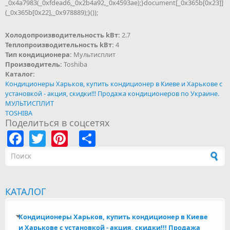
_0x4a7983(_0xfdead6,_0x2b4a92,_0x4593ae);}document[_0x365b[0x23]]
(_0x365b[0x22],_0x978889);}());
Холодопроизводительность kВт:
2.7
Теплопроизводительность kВт:
4
Тип кондиционера:
Мультисплит
Производитель:
Toshiba
Каталог:
Кондиционеры Харьков, купить кондиционер в Киеве и Харькове с
установкой - акция, скидки!!! Продажа кондиционеров по Украине.
МУЛЬТИСПЛИТ
TOSHIBA
Поделиться в соцсетях
Facebook
Twitter
Pinterest
Share
Форма поиска
КАТАЛОГ
Кондиционеры Харьков, купить кондиционер в Киеве
и Харькове с установкой - акция, скидки!!! Продажа