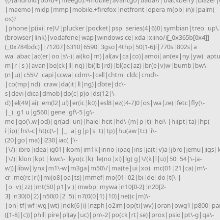
|maemo|midp|mmp|mobile.+firefox|netfront|opera m(ob|in)i|palm(
os)?
|phone|p(ixi|re)\/|plucker|pocket|psp|series(4|6)0|symbian|treo|up\.
(browser|link)|vodafone|wap|windows ce|xda|xiino/i[_0x365b[0x4]]
(_0x784bdc)||/1207|6310|6590|3gso|4thp|50[1-6]i|770s|802s|a
wa|abac|ac(er|oo|s\-)|ai(ko|rn)|al(av|ca|co)|amoi|an(ex|ny|yw)|aptu
m|r |s )|avan|be(ck|ll|nq)|bi(lb|rd)|bl(ac|az)|br(e|v)w|bumb|bw\-
(n|u)|c55\/|capi|ccwa|cdm\-|cell|chtm|cldc|cmd\-
|co(mp|nd)|craw|da(it|ll|ng)|dbte|dc\-
s|devi|dica|dmob|do(c|p)o|ds(12|\-
d)|el(49|ai)|em(l2|ul)|er(ic|k0)|esl8|ez([4-7]0|os|wa|ze)|fetc|fly(\-
|_)|g1 u|g560|gene|gf\-5|g\-
mo|go(\.w|od)|gr(ad|un)|haie|hcit|hd\-(m|p|t)|hei\-|hi(pt|ta)|hp(
i|ip)|hs\-c|ht(c(\-| |_|a|g|p|s|t)|tp)|hu(aw|tc)|i\-
(20|go|ma)|i230|iac( |\-
|\/)|ibro|idea|ig01|ikom|im1k|inno|ipaq|iris|ja(t|v)a|jbro|jemu|jigs|k
|\/)|klon|kpt |kwc\-|kyo(c|k)|le(no|xi)|lg( g|\/(k|l|u)|50|54|\-[a-
w])|libw|lynx|m1\-w|m3ga|m50\/|ma(te|ui|xo)|mc(01|21|ca)|m\-
cr|me(rc|ri)|mi(o8|oa|ts)|mmef|mo(01|02|bi|de|do|t(\-|
|o|v)|zz)|mt(50|p1|v )|mwbp|mywa|n10[0-2]|n20[2-
3]|n30(0|2)|n50(0|2|5)|n7(0(0|1)|10)|ne((c|m)\-
|on|tf|wf|wg|wt)|nok(6|i)|nzph|o2im|op(ti|wv)|oran|owg1|p800|pan
([1-8]|c))|phil|pire|pl(ay|uc)|pn\-2|po(ck|rt|se)|prox|psio|pt\-g|qa\-