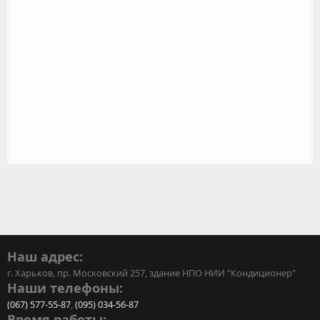
Наш адрес:
г. Харьков, пр. Московский 257, здание НПО НИИ "Кондиционер"
Наши телефоны:
(067) 577-55-87
,
(095) 034-56-87
Время работы: