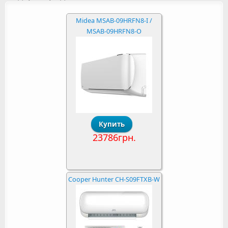
Midea MSAB-09HRFN8-I /
MSAB-09HRFN8-O
23786грн.
Cooper Hunter CH-S09FTXB-W