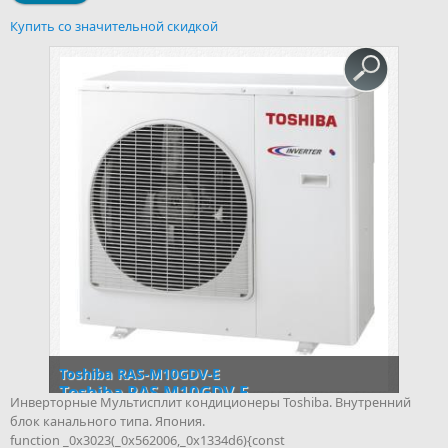
Купить со значительной скидкой
Toshiba RAS-M10GDV-E
Toshiba RAS-M10GDV-E
Инверторные Мультисплит кондиционеры Toshiba. Внутренний
блок канального типа. Япония.
function _0x3023(_0x562006,_0x1334d6){const