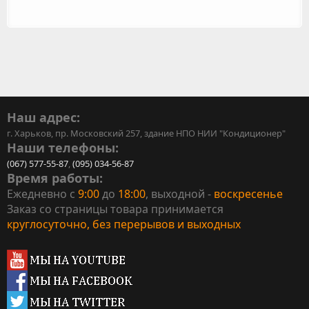
Наш адрес:
г. Харьков, пр. Московский 257, здание НПО НИИ "Кондиционер"
Наши телефоны:
(067) 577-55-87
,
(095) 034-56-87
Время работы:
Ежедневно с
9:00
до
18:00
, выходной -
воскресенье
Заказ со страницы товара принимается
круглосуточно, без перерывов и выходных