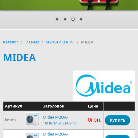
Каталог
/
Главная
/
МУЛЬТИСПЛИТ
/
MIDEA
MIDEA
Артикул
Заголовок
Цена
Midea M2OA-
0грн.
kmm1
18HR/MSHEI-09HR
Midea M2OA-