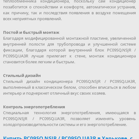
теплообменника кондиционера, поскольку сам кондиционер
позаботится о спокойствии и комфорте, автоматически устранив,
как причину, так и последствия появления в воздухе помещения
всех неприятных проявлений.
Постой и быстрый монтаж
Благодаря модифицированной монтажной пластине, увеличенной
внутренней полости для трубопровода и улучшенной системе
фиксации, благодаря которой внутренний блок PC09SQ.NSJR /
PC09SQ.UA3R лучше прилегает к стене, монтаж кондиционера
становится более легким и быстрым.
Стильный дизайн
Стильный дизайн кондиционера PC09SQ.NSJR / PC09SQ.UA3R,
выполненный в классическом белом, способен вписаться в любом
интерьер и подчеркнет отличный вкус своих хозяев.
Контроль энергопотребления
Специальная технология энергопотребления, имеющаяся в
PC09SQ.NSJR / PC09SQ.UA3R, позволяет изменять уровень
холодопроизводительности системы и его энергопотребление.
Купить PC09SQ.NSJR / PC09SQ.UA3R в Харькове, с