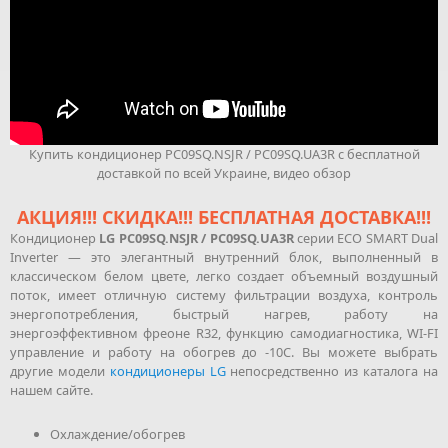
Купить кондиционер PC09SQ.NSJR / PC09SQ.UA3R с бесплатной
доставкой по всей Украине, видео обзор
АКЦИЯ!!! СКИДКА!!! БЕСПЛАТНАЯ ДОСТАВКА!!!
Кондиционер
LG PC09SQ.NSJR / PC09SQ.UA3R
серии ECO SMART Dual
Inverter — это элегантный внутренний блок, выполненный в
классическом белом цвете, легко создает объемный воздушный
поток, имеет отличную систему фильтрации воздуха, контроль
энергопотребления, быстрый нагрев, работу на
энергоэффективном фреоне R32, функцию самодиагностика, WI-FI
управление и работу на обогрев до -10С. Вы можете выбрать
другие модели
кондиционеры LG
непосредственно из каталога на
нашем сайте.
Охлаждение/обогрев