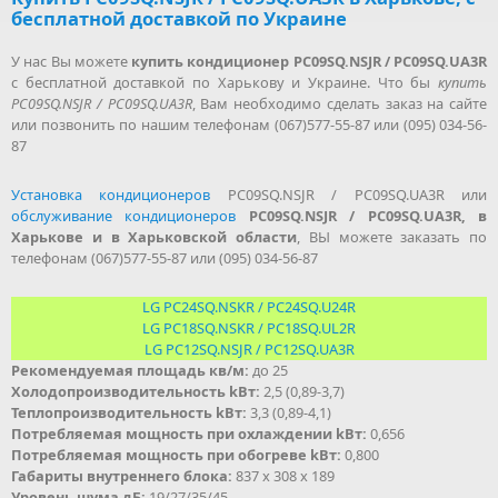
бесплатной доставкой по Украине
У нас Вы можете
купить кондиционер PC09SQ.NSJR / PC09SQ.UA3R
с бесплатной доставкой по Харькову и Украине. Что бы
купить
PC09SQ.NSJR / PC09SQ.UA3R
, Вам необходимо сделать заказ на сайте
или позвонить по нашим телефонам (067)577-55-87 или (095) 034-56-
87
Установка кондиционеров
PC09SQ.NSJR / PC09SQ.UA3R или
обслуживание кондиционеров
PC09SQ.NSJR / PC09SQ.UA3R, в
Харькове и в Харьковской области
, ВЫ можете заказать по
телефонам (067)577-55-87 или (095) 034-56-87
LG PC24SQ.NSKR / PC24SQ.U24R
LG PC18SQ.NSKR / PC18SQ.UL2R
LG PC12SQ.NSJR / PC12SQ.UA3R
Рекомендуемая площадь кв/м:
до 25
Холодопроизводительность kВт:
2,5 (0,89-3,7)
Теплопроизводительность kВт:
3,3 (0,89-4,1)
Потребляемая мощность при охлаждении kВт:
0,656
Потребляемая мощность при обогреве kВт:
0,800
Габариты внутреннего блока:
837 x 308 x 189
Уровень шума дБ:
19/27/35/45