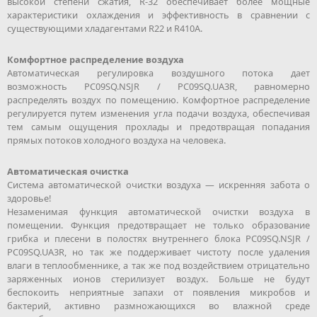
высокой степени сжатия, R-32 обеспечивает более мощные
характеристики охлаждения и эффективность в сравнении с
существующими хладагентами R22 и R410A.
Комфортное распределение воздуха
Автоматическая регулировка воздушного потока дает
возможность PC09SQ.NSJR / PC09SQ.UA3R, равномерно
распределять воздух по помещению. Комфортное распределение
регулируется путем изменения угла подачи воздуха, обеспечивая
тем самым ощущения прохлады и предотвращая попадания
прямых потоков холодного воздуха на человека.
Автоматическая очистка
Система автоматической очистки воздуха — искренняя забота о
здоровье!
Незаменимая функция автоматической очистки воздуха в
помещении. Функция предотвращает не только образование
грибка и плесени в полостях внутреннего блока PC09SQ.NSJR /
PC09SQ.UA3R, но так же поддерживает чистоту после удаления
влаги в теплообменнике, а так же под воздействием отрицательно
заряженных ионов стерилизует воздух. Больше не будут
беспокоить неприятные запахи от появления микробов и
бактерий, активно размножающихся во влажной среде