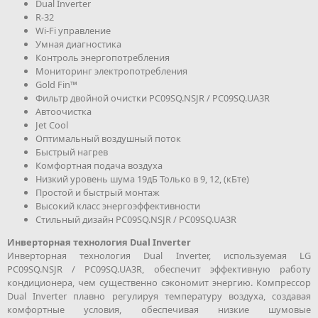
Dual Inverter
R-32
Wi-Fi управление
Умная диагностика
Контроль энергопотребления
Мониторинг электропотребления
Gold Fin™
Фильтр двойной очистки PC09SQ.NSJR / PC09SQ.UA3R
Автоочистка
Jet Cool
Оптимальный воздушный поток
Быстрый нагрев
Комфортная подача воздуха
Низкий уровень шума 19дБ Только в 9, 12, (кБте)
Простой и быстрый монтаж
Высокий класс энергоэффективности
Стильный дизайн PC09SQ.NSJR / PC09SQ.UA3R
Инверторная технология Dual Inverter
Инверторная технология Dual Inverter, используемая LG
PC09SQ.NSJR / PC09SQ.UA3R, обеспечит эффективную работу
кондиционера, чем существенно сэкономит энергию. Компрессор
Dual Inverter плавно регулируя температуру воздуха, создавая
комфортные условия, обеспечивая низкие шумовые