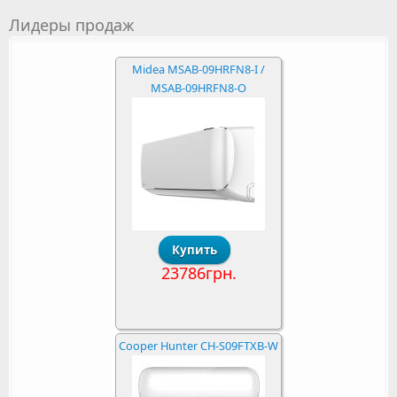
Лидеры продаж
Midea MSAB-09HRFN8-I /
MSAB-09HRFN8-O
23786грн.
Cooper Hunter CH-S09FTXB-W