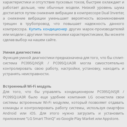
характеристики и отсутствие пусковых токов, быстрее охлаждает и
работает дольше, чем обычные модели. Низкий уровень шума
достигается путем снижения вибрации в компрессоре Dual Inverter,
а снижение вибрации уменьшает вероятность возникновения
трещин в трубопровод, что повышает надежность данного
компрессора.
Купить кондиционер
других марок-производителей
или модели с другими техническими характеристиками, Вы можете
сделав выбор на нашем сайте.
Умная диагностика
Функция умной диагностики предназначена для того, что бы сплит-
система PC09SQ.NSJR / PC09SQ.UA3R могла самостоятельно
контролировать свою работу, настройки, установку, находить и
устранять неисправности.
Встроенный Wi-Fi модуль
Для того, что бы управлять кондиционером PC09SQ.NSJR /
PC09SQ.UA3R было еще удобнее компания LG оснастила свои
системы встроенным Wi-Fi модулем, который позволяет отдавать
команды и контролировать работу системы, используя смартфон
Android или iOS. Для этого нужно загрузить и установить
приложение “LG Smart ThinQ” из Google Play Market или Appstorе.