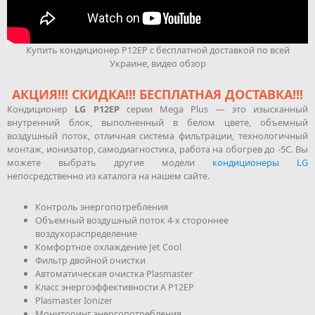
Купить кондиционер P12EP с бесплатной доставкой по всей
Украине, видео обзор
АКЦИЯ!!! СКИДКА!!! БЕСПЛАТНАЯ ДОСТАВКА!!!
Кондиционер
LG P12EP
серии Mega Plus — это изысканный
внутренний блок, выполненный в белом цвете, объемный
воздушный поток, отличная система фильтрации, технологичный
монтаж, ионизатор, самодиагностика, работа на обогрев до -5С. Вы
можете выбрать другие модели
кондиционеры LG
непосредственно из каталога на нашем сайте.
Контроль энергопотребления
Объемный воздушный поток 4-х стороннее
воздухораспределение
Комфортное охлаждение Jet Cool
Фильтр двойной очистки
Автоматическая очистка Plasmaster
Класс энергоэффективности А P12EP
Plasmaster Ionizer
Мониторинг энергопотребления