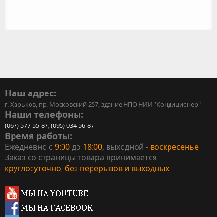
Наш адрес:
г. Харьков, пр. Московский 257, здание НПО НИИ "Кондиционер"
Наши телефоны:
(067) 577-55-87
,
(095) 034-56-87
Время работы:
Ежедневно с
9:00
до
18:00
, выходной -
воскресенье
Заказ со страницы товара принимается
круглосуточно, без перерывов и выходных