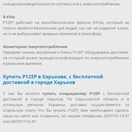
холодопроизводительности системы и его энергопотребление.
R-410a
P12EP работает на азонобезопасном фреоне R410a, который не
только является безопасным для людей, так как не содержит хлора,
но и не выбрасывает вредных примесей в атмосферу.
Мониторинг энергопотребления
Передняя панель внутреннего блока P12EP оборудована дисплеем,
на который может выводится информация по энернопотребелнию
в реальном времени.
Купить P12EP в Харькове, с бесплатной
доставкой в городе Харьков
У нас Вы можете
купить кондиционер P12EP
с бесплатной
доставкой в городе Харьков. По Харьковской области и в
остальные регионы Украины, доставка осуществляется за
отдельную плату. Что бы
купить P12EP
, Вам необходимо сделать
заказ на сайте или позвонить по нашим телефонам (057)755-14-57
или (067)577-55-87.