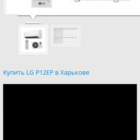
Кондиционер LG P12EP
Купить LG P12EP в Харькове