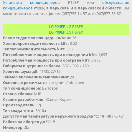
Установка кондиционеров
P12EP или
обслуживание
кондиционеров
P12EP, в Харькове и в Харьковской области
, ВЫ
можете заказать по телефонам (057)755-14-57 или (067)577-55-87.
LG P24EP
,
LG P18EP
,
LG P09EP
,
LG P07EP
Рекомендуемая площадь кв/м:
до 36
Холодопроизводительность kВт:
3,52
Теплопроизводительность kВт:
3,52
Потребляемая мощность при охлаждении kВт:
1,095
Потребляемая мощность при обогреве kВт:
0,975
Габариты внутреннего блока:
837 x 302 x 189
Уровень шума дБ:
41/35/27/19
Таймер включения/выключения:
да
Основные режимы:
охлаждение / обогрев
Тип кондиционера:
Бытовой
Страна сборки:
КНР
Страна разработчик:
Южная Корея
Производитель:
Lg
Тип хладагента:
R410a
Допустимая температура наружного воздуха °С:
18 +48 / -5 +24
Работа на обогрев до °С:
-5
Инвертор:
Да