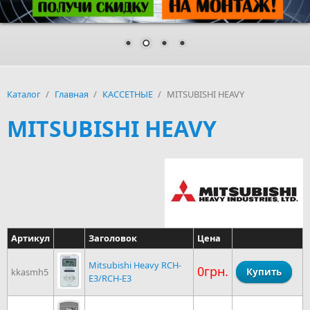
Каталог
/
Главная
/
КАССЕТНЫЕ
/
MITSUBISHI HEAVY
MITSUBISHI HEAVY
Артикул
Заголовок
Цена
Mitsubishi Heavy RCH-
0грн.
kkasmh5
E3/RCH-E3