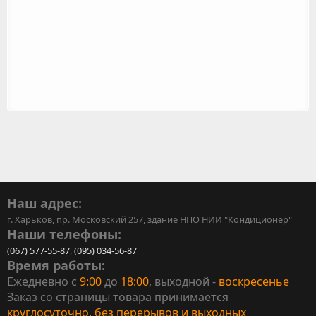
Наш адрес:
г. Харьков, пр. Московский 257, здание НПО НИИ "Кондиционер"
Наши телефоны:
(067) 577-55-87
,
(095) 034-56-87
Время работы:
Ежедневно с
9:00
до
18:00
, выходной -
воскресенье
Заказ со страницы товара принимается
круглосуточно, без перерывов и выходных