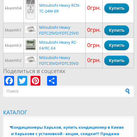
Mitsubishi Heavy RCN-
0грн.
kkasmh4
TC-24W-ER
Mitsubishi Heavy
0грн.
kkasmh1
FDTC25VD/FDTC25VD
Mitsubishi Heavy RC-
0грн.
kkasmh3
E4/RC-E4
Mitsubishi Heavy
0грн.
kkasmh2
FDTC35VD/FDTC35VD
Поделиться в соцсетях
Facebook
Twitter
Pinterest
Share
Форма поиска
КАТАЛОГ
Кондиционеры Харьков, купить кондиционер в Киеве
и Харькове с установкой - акция, скидки!!! Продажа