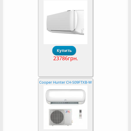
23786грн.
Cooper Hunter CH-S09FTXB-W