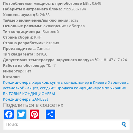
Потребляемая мощность при обогреве kВт:
0,649
Габариты внутреннего блока:
715х285х194
Уровень шума дБ:
24/53
Таймер включения/выключения:
есть
Основные режимы:
охлаждение / обогрев
Тип кондиционера:
Бытовой
Страна сборки:
КНР
Страна разработчик:
Италия
Производитель:
Zanussi
Тип хладагента:
R410A
Допустимая температура наружного воздуха °С:
-18 +47 / -7 +24
Работа на обогрев до °С:
-7
Инвертор:
Нет
Каталог:
Кондиционеры Харьков, купить кондиционер в Киеве и Харькове с
установкой - акция, скидки!!! Продажа кондиционеров по Украине.
БЫТОВЫЕ КОНДИЦИОНЕРЫ
Кондиционеры ZANUSSI
Поделиться в соцсетях
Facebook
Twitter
Pinterest
Share
Форма поиска