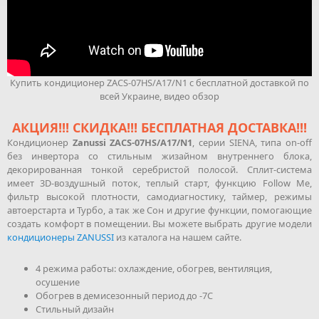
Купить кондиционер ZACS-07HS/A17/N1 с бесплатной доставкой по
всей Украине, видео обзор
АКЦИЯ!!! СКИДКА!!! БЕСПЛАТНАЯ ДОСТАВКА!!!
Кондиционер
Zanussi ZACS-07HS/A17/N1
, серии SIENA, типа on-off
без инвертора со стильным жизайном внутреннего блока,
декорированная тонкой серебристой полосой. Сплит-система
имеет 3D-воздушный поток, теплый старт, функцию Follow Me,
фильтр высокой плотности, самодиагностику, таймер, режимы
автоерстарта и Турбо, а так же Сон и другие функции, помогающие
создать комфорт в помещении. Вы можете выбрать другие модели
кондиционеры ZANUSSI
из каталога на нашем сайте.
4 режима работы: охлаждение, обогрев, вентиляция,
осушение
Обогрев в демисезонный период до -7С
Стильный дизайн