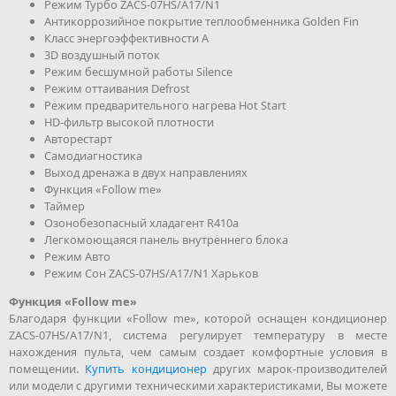
Режим Турбо ZACS-07HS/A17/N1
Антикоррозийное покрытие теплообменника Golden Fin
Класс энергоэффективности А
3D воздушный поток
Режим бесшумной работы Silence
Режим оттаивания Defrost
Режим предварительного нагрева Hot Start
HD-фильтр высокой плотности
Авторестарт
Самодиагностика
Выход дренажа в двух направлениях
Функция «Follow me»
Таймер
Озонобезопасный хладагент R410a
Легкомоющаяся панель внутреннего блока
Режим Авто
Режим Сон ZACS-07HS/A17/N1 Харьков
Функция «Follow me»
Благодаря функции «Follow me», которой оснащен кондиционер
ZACS-07HS/A17/N1, система регулирует температуру в месте
нахождения пульта, чем самым создает комфортные условия в
помещении.
Купить кондиционер
других марок-производителей
или модели с другими техническими характеристиками, Вы можете