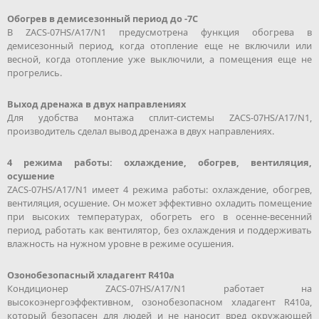
Обогрев в демисезонный период до -7С
В ZACS-07HS/A17/N1 предусмотрена функция обогрева в
демисезонный период, когда отопление еще не включили или
весной, когда отопление уже выключили, а помещения еще не
прогрелись.
Выход дренажа в двух направлениях
Для удобства монтажа сплит-системы ZACS-07HS/A17/N1,
производитель сделал вывод дренажа в двух направлениях.
4 режима работы: охлаждение, обогрев, вентиляция,
осушение
ZACS-07HS/A17/N1 имеет 4 режима работы: охлаждение, обогрев,
вентиляция, осушение. Он может эффективно охладить помещение
при высоких температурах, обогреть его в осенне-весенний
период, работать как вентилятор, без охлаждения и поддерживать
влажность на нужном уровне в режиме осушения.
Озонобезопасный хладагент R410a
Кондиционер ZACS-07HS/A17/N1 работает на
высокоэнергоэффективном, озонобезопасном хладагент R410a,
который безопасен для людей и не наносит вред окружающей