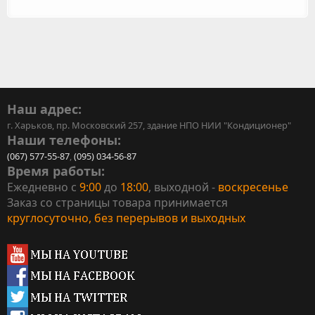
Наш адрес:
г. Харьков, пр. Московский 257, здание НПО НИИ "Кондиционер"
Наши телефоны:
(067) 577-55-87
,
(095) 034-56-87
Время работы:
Ежедневно с
9:00
до
18:00
, выходной -
воскресенье
Заказ со страницы товара принимается
круглосуточно, без перерывов и выходных