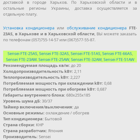
доставкой в городе Харьков. По Харьковской области и в
остальные регионы Украины, доставка осуществляется за
отдельную плату.
Установка кондиционера
или
обслуживание кондиционера
FTE-
23AS, в Харькове и в Харьковской области
, ВЫ можете заказать
по телефонам (057)755-14-57 или (067)577-55-87.
Sensei FTE-25AS
,
Sensei FTE-32AS
,
Sensei FTE-51AS
,
Sensei FTE-66AS
,
Sensei FTE-23AW
.
Sensei FTE-25AW
,
Sensei FTE-32AW
,
Sensei FTE-51AW
Рекомендуемая площадь кв/м:
до 20
Холодопроизводительность kВт:
2,11
Теплопроизводительность kВт:
2,227
Потребляемая мощность при охлаждении kВт:
0,68
Потребляемая мощность при обогреве kВт:
0,687
Габариты внутреннего блока:
680х255х185
Уровень шума дБ:
30/37
Таймер включения/выключения:
да
Основные режимы:
охлаждение / обогрев
Тип кондиционера:
Бытовой
Страна сборки:
КНР
Страна разработчик:
Япония
Производитель:
Sensei