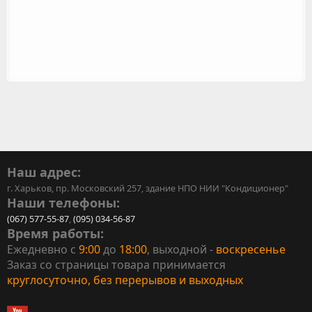
Наш адрес:
г. Харьков, пр. Московский 257, здание НПО НИИ "Кондиционер"
Наши телефоны:
(067) 577-55-87
,
(095) 034-56-87
Время работы:
Ежедневно с
9:00
до
18:00
, выходной -
воскресенье
Заказ со страницы товара принимается
круглосуточно, без перерывов и выходных