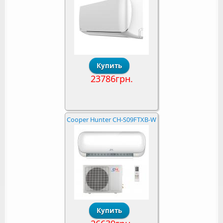
23786грн.
Cooper Hunter CH-S09FTXB-W