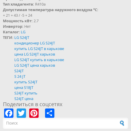
Тип хладагента:
R410a
Допустимая температура наружного воздуха °С:
+ 21 + 43 / -5 + 24
Мощность кВт:
2.7
Инвертор:
Нет
Каталог:
LG
ТЕГИ:
LG S24JT
кондиционер LG S24JT
купить LG S24JT в харькове
цена LG S24JT харьков
LG S24JT купить в харькове
LG S24JT цена харьков
S24JT
S 24 JT
купить S24JT
цена S18JT
S24JT купить
S24JT цена
Поделиться в соцсетях
Facebook
Twitter
Pinterest
Share
Форма поиска