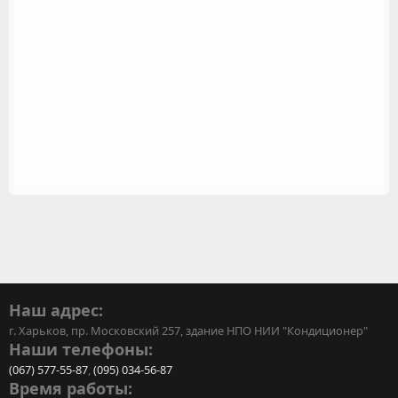
Наш адрес:
г. Харьков, пр. Московский 257, здание НПО НИИ "Кондиционер"
Наши телефоны:
(067) 577-55-87
,
(095) 034-56-87
Время работы: