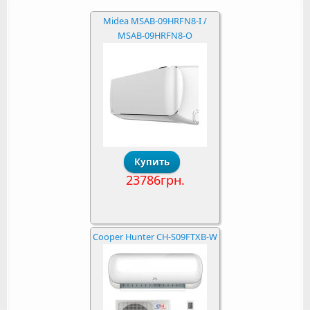
Midea MSAB-09HRFN8-I /
MSAB-09HRFN8-O
23786грн.
Cooper Hunter CH-S09FTXB-W