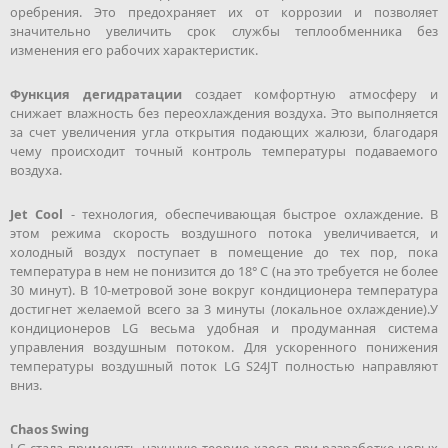
оребрения. Это предохраняет их от коррозии и позволяет
значительно увеличить срок службы теплообменника без
изменения его рабочих характеристик.
Функция дегидратации
создает комфортную атмосферу и
снижает влажность без переохлаждения воздуха. Это выполняется
за счет увеличения угла открытия подающих жалюзи, благодаря
чему происходит точный контроль температуры подаваемого
воздуха.
Jet Cool
- технология, обеспечивающая быстрое охлаждение. В
этом режима скорость воздушного потока увеличивается, и
холодный воздух поступает в помещение до тех пор, пока
температура в нем не понизится до 18° C (на это требуется не более
30 минут). В 10-метровой зоне вокруг кондиционера температура
достигнет желаемой всего за 3 минуты (локальное охлаждение).У
кондиционеров LG весьма удобная и продуманная система
управления воздушным потоком. Для ускоренного понижения
температуры воздушный поток LG S24JT полностью направляют
вниз.
Chaos Swing
LG стала применять научную теорию хаоса при разработке новых