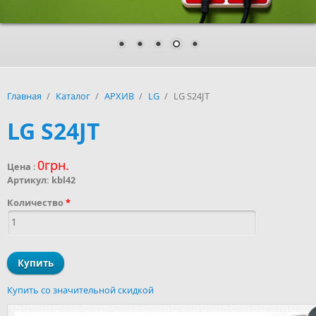
Главная
/
Каталог
/
АРХИВ
/
LG
/
LG S24JT
LG S24JT
0грн.
Цена
:
Артикул:
kbl42
Количество
*
Купить со значительной скидкой