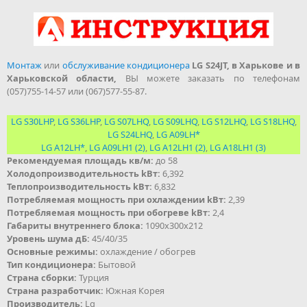
Монтаж
или
обслуживание кондиционера
LG S24JT, в Харькове и в
Харьковской области,
ВЫ можете заказать по телефонам
(057)755-14-57 или (067)577-55-87.
LG S30LHP
,
LG S36LHP
,
LG S07LHQ
,
LG S09LHQ
,
LG S12LHQ
,
LG S18LHQ
,
LG S24LHQ
,
LG A09LH*
LG A12LH*
,
LG A09LH1 (2)
,
LG A12LH1 (2)
,
LG A18LH1 (3)
Рекомендуемая площадь кв/м:
до 58
Холодопроизводительность kВт:
6,392
Теплопроизводительность kВт:
6,832
Потребляемая мощность при охлаждении kВт:
2,39
Потребляемая мощность при обогреве kВт:
2,4
Габариты внутреннего блока:
1090х300х212
Уровень шума дБ:
45/40/35
Основные режимы:
охлаждение / обогрев
Тип кондиционера:
Бытовой
Страна сборки:
Турция
Страна разработчик:
Южная Корея
Производитель:
Lg