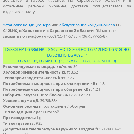
доставкой в городе Харьков. По Харьковской области и в
остальные регионы Украины, доставка осуществляется за
отдельную плату.
Установка кондиционера
или
обслуживание кондиционера
LG
G12LHS, в Харькове и в Харьковской области
, ВЫ можете
заказать по телефонам (057)755-14-57 или (067)577-55-87.
LG S30LHP
,
LG S36LHP
,
LG S07LHQ
,
LG S09LHQ
,
LG S12LHQ
,
LG S18LHQ
,
LG S24LHQ
,
LG A09LH*
LG A12LH*
,
LG A09LH1 (2)
,
LG A12LH1 (2)
,
LG A18LH1 (3)
Рекомендуемая площадь кв/м:
до 36
Холодопроизводительность kВт:
3.52
Теплопроизводительность kВт:
3.87
Потребляемая мощность при охлаждении kВт:
1.3
Потребляемая мощность при обогреве kВт:
1.24
Габариты внутреннего блока:
840 x 270 x 173
Уровень шума дБ:
39/36/33/-
Основные режимы:
охлаждение / обогрев
Тип кондиционера:
Бытовой
Производитель:
Lg
Тип хладагента:
R22
Допустимая температура наружного воздуха °С:
21-48 / 1-24