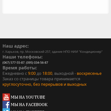
Наш адрес:
г. Харьков, пр. Московский 257, здание НПО НИИ "Кондиционер"
Наши телефоны:
(067) 577-55-87
,
(095) 034-56-87
Время работы:
Ежедневно с
9:00
до
18:00
, выходной -
воскресенье
Заказ со страницы товара принимается
круглосуточно, без перерывов и выходных