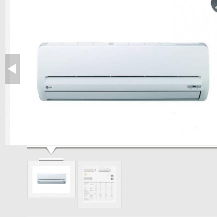
Купить LG G12LHS в Харькове