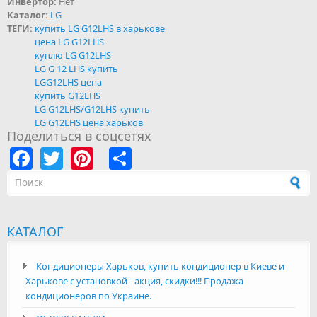
Инвертор:
Нет
Каталог:
LG
ТЕГИ:
купить LG G12LHS в харькове
цена LG G12LHS
куплю LG G12LHS
LG G 12 LHS купить
LGG12LHS цена
купить G12LHS
LG G12LHS/G12LHS купить
LG G12LHS цена харьков
Поделиться в соцсетях
Facebook
Twitter
Pinterest
Share
Форма поиска
КАТАЛОГ
Кондиционеры Харьков, купить кондиционер в Киеве и
Харькове с установкой - акция, скидки!!! Продажа
кондиционеров по Украине.