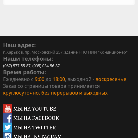
Наш адрес:
г. Харьков, пр. Московский 257, здание НПО НИИ "Кондиционер"
Наши телефоны:
(067) 577-55-87
,
(095) 034-56-87
Время работы:
Ежедневно с
9:00
до
18:00
, выходной -
воскресенье
Заказ со страницы товара принимается
круглосуточно, без перерывов и выходных