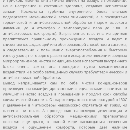
и грибков. Именно они активно влияют на воздух в помещении,
наше настроение и состояние здоровья, создавая неприятные
запахи. Крыльчатка турбины внутреннего блока вначале
подвергается механической, затем химической, а в последствии
термической и антибактериальной обработке (паром высокого
давления, до 4 атмосфер с температурой пара до 130С и
антибактериальных средств). Загрязненные пластины испарителя
препятствуют правильному прохождению воздуха и ведут к
снижению охлаждающей или обогревающей способности системы,
а следовательно к повышению энергопотребления и быстрому
износу узлов, не говоря о развитии в испарителе плесени и вредных
микроорганизмов. Чистка кондиционеров испарителя внутреннего
блока очень важна, она проводится путем механического
воздействия и в особо запущенных случаях требует термической и
антибактериальной обработки.
Вывод напрашивается сам по себе: чистка кондиционеров
произведенная квалифицированными специалистами значительно
улучшит качество воздуха в помещении и продлит срок службы
климатической системы. От парогенератора с температурой в 130С
и давлением в 4 атмосферы невозможно спрятаться ни грязи, ни
плесени, ни пыли. А проведенная напоследок дезинфекция и
антибактериальная обработка медицинскими препаратами
позволит еще долго, в полной мере наслаждаться свежестью
воздуха и ощущением комфорта, которые дает наличие