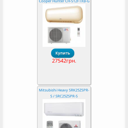
Cooper Hunter CH-S12FTXB-G
27542грн.
Mitsubishi Heavy SRK25ZSPR-
S / SRC25ZSPR-S