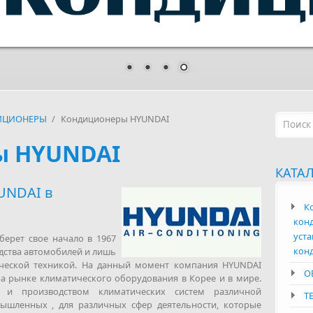
Форм
ИЦИОНЕРЫ
/
Кондиционеры HYUNDAI
ы HYUNDAI
КАТА
UNDAI в
К
конд
уста
ерет свое начало в 1967
кон
одства автомобилей и лишь
тической техникой. На данный момент компания HYUNDAI
О
а рынке климатического оборудования в Корее и в мире.
й и производством климатических систем различной
Т
ышленных , для различных сфер деятельности, которые