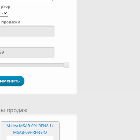
ртор
 продажи
ры продаж
Midea MSAB-09HRFN8-I /
MSAB-09HRFN8-O