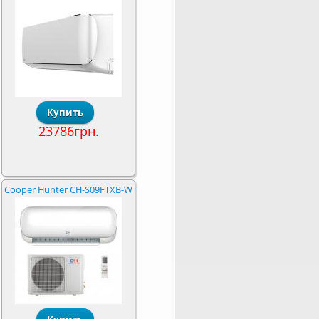
23786грн.
Cooper Hunter CH-S09FTXB-W