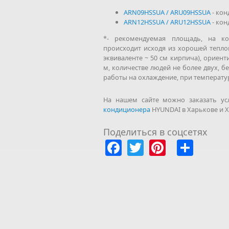
ARN09HSSUA / ARU09HSSUA
- кон
ARN12HSSUA / ARU12HSSUA
- кон
*- рекомендуемая площадь, на к
происходит исходя из хорошей тепл
эквиваленте ~ 50 см кирпича), ориент
м, количестве людей не более двух, 
работы на охлаждение, при температур
На нашем сайте можно заказать у
кондиционера
HYUNDAI в Харькове и Х
Поделиться в соцсетях
Facebook
Twitter
Pinteres
Shar