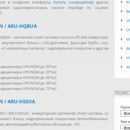
духа и создании комфорта.
Купить кондиционер
других
К
кими характеристиками, можно перейдя по ссылке.
В
!
У
N / ARU-HQBUA
О
QBUA - настенная сплит-система типа on-off, без инвертора,
М
внутреннего блока с LED-дисплеем, функции Турбо, сон,
 от неприятных запахов, гидрофильное покрытие и другие
Ф
У
ондиционеры HYUNDAI до 20*м2
А
ондиционеры HYUNDAI до 25*м2
ондиционеры HYUNDAI до 36*м2
ондиционеры HYUNDAI до 56*м2
ондиционеры HYUNDAI до 72*м2
ПОИС
 / ARU-HSSUA
Прои
N / ARU-HSSUA - инверторная настенная сплит-система, со
еннего блока, гидрофильным покрытием теплообменника,
Тип 
м, вентиляцией работой на обогрев до -15С.