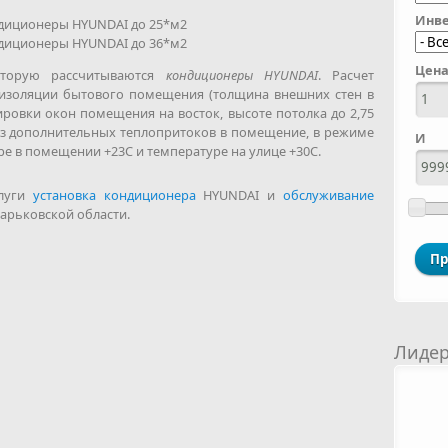
Инве
диционеры HYUNDAI до 25*м2
диционеры HYUNDAI до 36*м2
Цена
оторую рассчитываются
кондиционеры HYUNDAI
. Расчет
оизоляции бытового помещения (толщина внешних стен в
ировки окон помещения на восток, высоте потолка до 2,75
без дополнительных теплопритоков в помещение, в режиме
И
е в помещении +23С и температуре на улице +30С.
слуги
установка кондиционера
HYUNDAI и
обслуживание
арьковской области.
t
e
Лиде