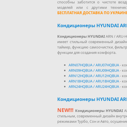
способны заботится о чистоте воз
моделей или с другими техничес
БЕСПЛАТНАЯ ДОСТАВКА ПО УКРАИНЕ
Кондиционеры HYUNDAI AR
Кондиционеры HYUNDAI
ARN / ARU-H
имеет стильный современный дизайн 
таймер, функцию самоочистки, фильтр
функции для создания комфорта.
ARN07HQBUA / ARU07HQBUA
- к
ARN09HQBUA / ARU09HQBUA
- к
ARN12HQBUA / ARU12HQBUA
- к
ARN18HQBUA / ARU18HQBUA
- к
ARN24HQBUA / ARU24HQBUA
- к
Кондиционеры HYUNDAI ARN
NEW!!!
Кондиционеры HYUNDAI
AR
стильным, современный дизайн внутр
режимами Турбо, Сон и Авто, осушение