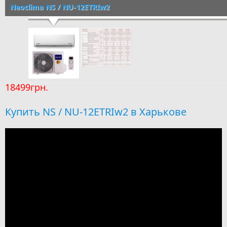
Neoclima NS / NU-12ETRIw2
18499грн.
Купить NS / NU-12ETRIw2 в Харькове