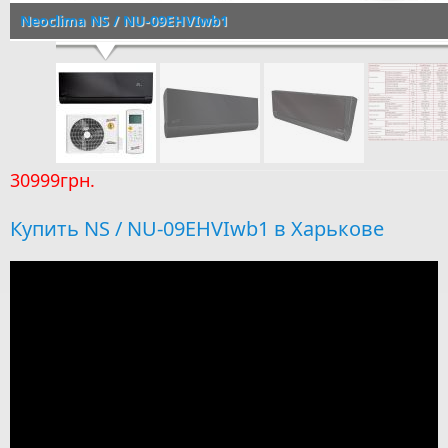
Neoclima NS / NU-09EHVIwb1
30999грн.
Купить NS / NU-09EHVIwb1 в Харькове