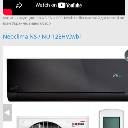
Купить кондиционер NS / NU-09EHVIwb1 с бесплатной доставкой по
всей Украине, видео обзор
Neoclima NS / NU-12EHVIwb1