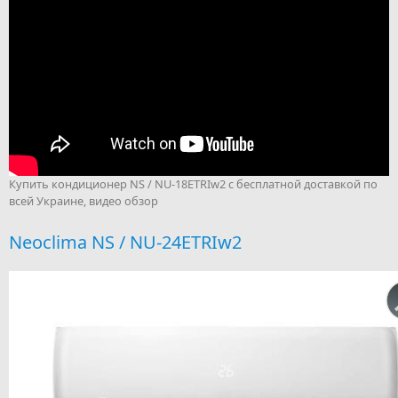
Купить кондиционер NS / NU-18ETRIw2 с бесплатной доставкой по
всей Украине, видео обзор
Neoclima NS / NU-24ETRIw2