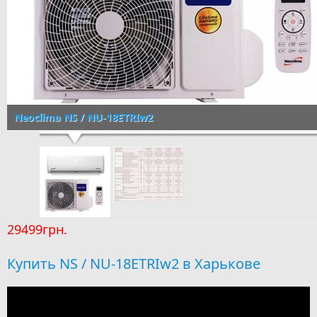
Neoclima NS / NU-18ETRIw2
29499грн.
Купить NS / NU-18ETRIw2 в Харькове