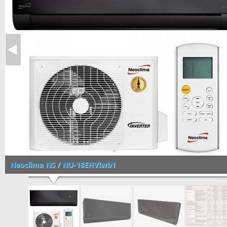
Neoclima NS / NU-18EHVIwb1