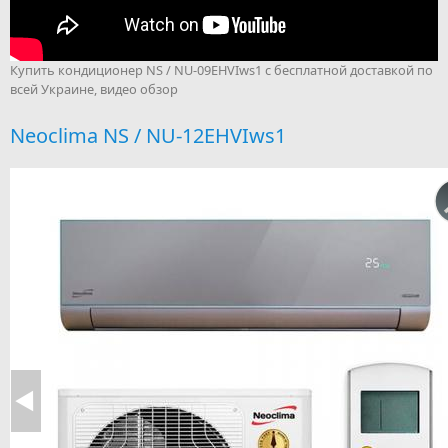
Купить кондиционер NS / NU-09EHVIws1 с бесплатной доставкой по
всей Украине, видео обзор
Neoclima NS / NU-12EHVIws1