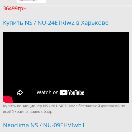
36499грн.
Купить NS / NU-24ETRIw2 в Харькове
Купить кондиционер NS / NU-24ETRIw2 с бесплатной доставкой по
всей Украине, видео обзор
Neoclima NS / NU-09EHVIwb1