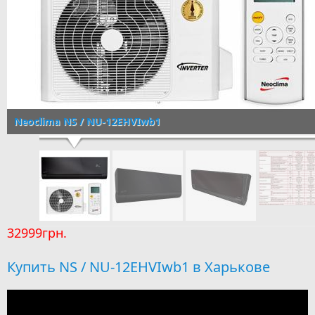
Neoclima NS / NU-12EHVIwb1
32999грн.
Купить NS / NU-12EHVIwb1 в Харькове