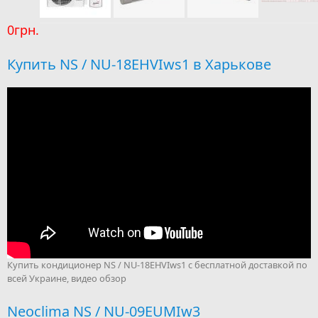
0грн.
Купить NS / NU-18EHVIws1 в Харькове
Купить кондиционер NS / NU-18EHVIws1 с бесплатной доставкой по
всей Украине, видео обзор
Neoclima NS / NU-09EUMIw3