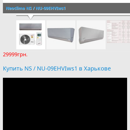
Neoclima NS / NU-09EHVIws1
29999грн.
Купить NS / NU-09EHVIws1 в Харькове