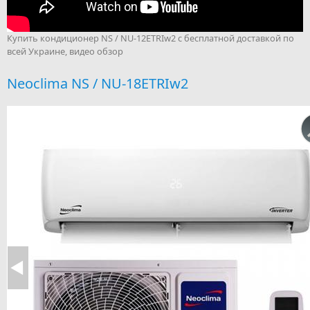
Купить кондиционер NS / NU-12ETRIw2 с бесплатной доставкой по
всей Украине, видео обзор
Neoclima NS / NU-18ETRIw2