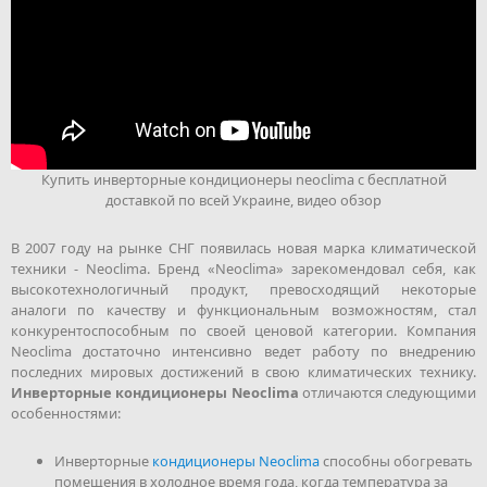
Купить инверторные кондиционеры neoclima с бесплатной
доставкой по всей Украине, видео обзор
В 2007 году на рынке СНГ появилась новая марка климатической
техники - Neoclima. Бренд «Neoclima» зарекомендовал себя, как
высокотехнологичный продукт, превосходящий некоторые
аналоги по качеству и функциональным возможностям, стал
конкурентоспособным по своей ценовой категории. Компания
Neoclima достаточно интенсивно ведет работу по внедрению
последних мировых достижений в свою климатических технику.
Инверторные кондиционеры Neoclima
отличаются следующими
особенностями:
Инверторные
кондиционеры Neoclima
способны обогревать
помещения в холодное время года, когда температура за