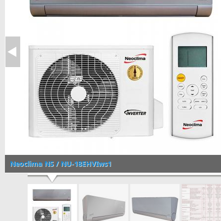
Neoclima NS / NU-18EHVIws1