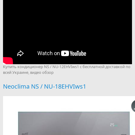
Купить кондиционер NS / NU-12EHVIws1 с бесплатной доставкой по
всей Украине, видео обзор
Neoclima NS / NU-18EHVIws1