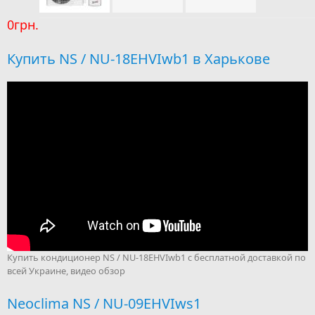
0грн.
Купить NS / NU-18EHVIwb1 в Харькове
Купить кондиционер NS / NU-18EHVIwb1 с бесплатной доставкой по
всей Украине, видео обзор
Neoclima NS / NU-09EHVIws1