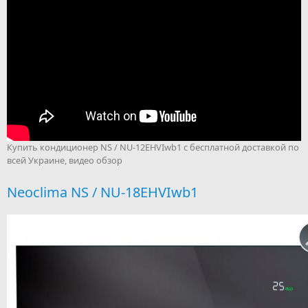
Купить кондиционер NS / NU-12EHVIwb1 с бесплатной доставкой по
всей Украине, видео обзор
Neoclima NS / NU-18EHVIwb1